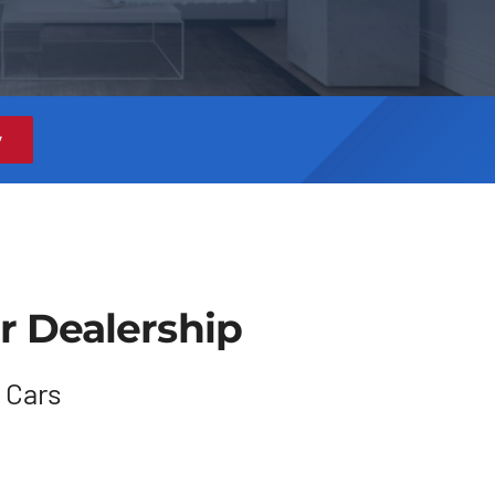
w
r Dealership
 Cars