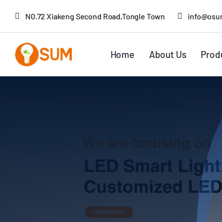
Skip
N0.72 Xiakeng Second Road,Tongle Town
info@osu
to
content
Home
About Us
Prod