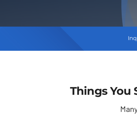
Inq
Things You 
Many