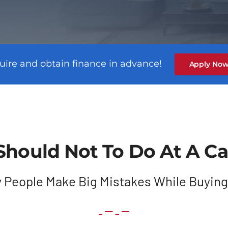
uire and obtain finance in advance!
Apply No
Should Not To Do At A Ca
 People Make Big Mistakes While Buying