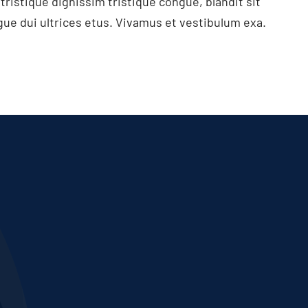
ristique dignissim tristique congue, blandit sit
gue dui ultrices etus. Vivamus et vestibulum exa.