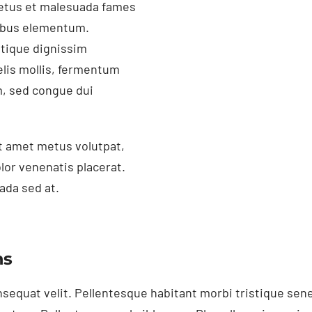
netus et malesuada fames
cibus elementum.
stique dignissim
felis mollis, fermentum
m, sed congue dui
t amet metus volutpat,
olor venenatis placerat.
ada sed at.
ns
nsequat velit. Pellentesque habitant morbi tristique sen