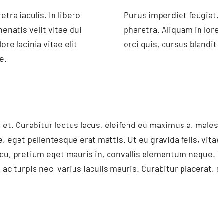
ra iaculis. In libero
Purus imperdiet feugiat. 
nenatis velit vitae dui
pharetra. Aliquam in lore
lore lacinia vitae elit
orci quis, cursus blandi
e.
 et. Curabitur lectus lacus, eleifend eu maximus a, male
, eget pellentesque erat mattis. Ut eu gravida felis, vita
arcu, pretium eget mauris in, convallis elementum neque
a ac turpis nec, varius iaculis mauris. Curabitur placer