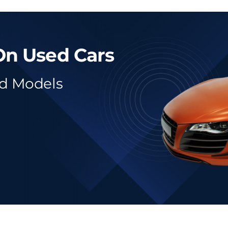
On Used Cars
ed Models