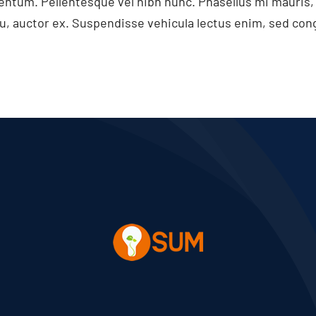
entum. Pellentesque vel nibh nunc. Phasellus mi mauris, t
eu, auctor ex. Suspendisse vehicula lectus enim, sed con