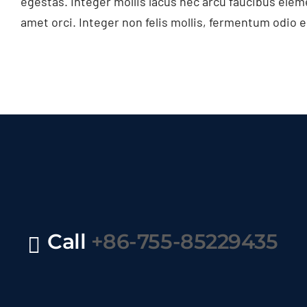
egestas. Integer mollis lacus nec arcu faucibus elem
amet orci. Integer non felis mollis, fermentum odio 
Call
+86-755-85229435