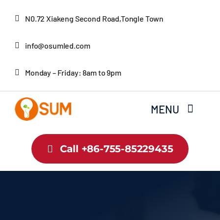
Skip
N0.72 Xiakeng Second Road,Tongle Town
to
content
info@osumled.com
Monday – Friday: 8am to 9pm
MENU
Home
Call +86-755-85229435
About Us
Product