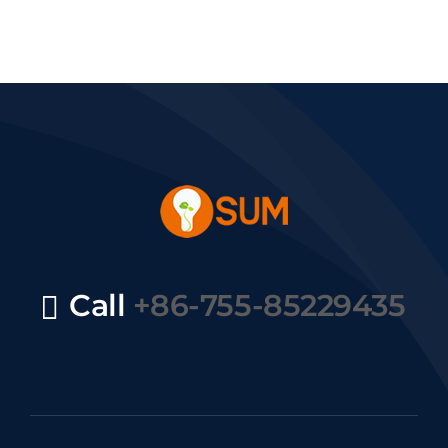
Call
+86-755-85229435